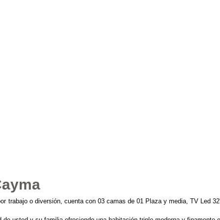
 Cayma
or trabajo o diversión, cuenta con 03 camas de 01 Plaza y media, TV Led 32¨ p
 de usted y su familia ofreciendo una habitación triple moderna y finamente 